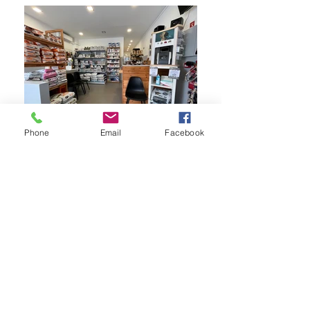
Phone
Email
Facebook
(+351)
211 824 416
(chamada rede fixa
nacional)
(+351)
928 051 695
(chamada rede móvel