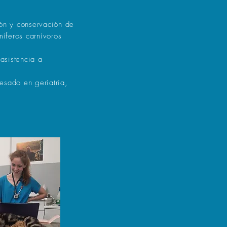
ón y conservación de
íferos carnívoros
asistencia a
esado en geriatría,