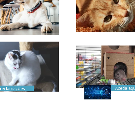
Aceda aqu
e reclamações
 2018
(+351) 211 824 4
(+351) 928 051 695
centro