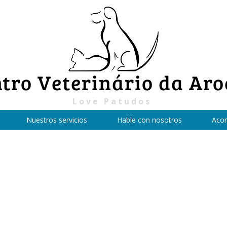
tro Veterinário da Aro
Love Patudos
Nuestros servicios
Hable con nosotros
Acor