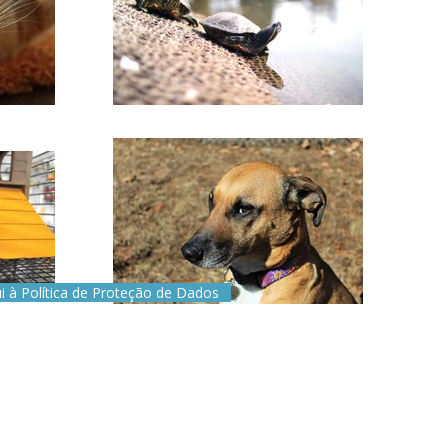
i à Política de Proteção de Dados
16 (chamada rede fixa nacional)
 (chamada rede móvel nacional)
veterinariodaaroeira@gmail.com